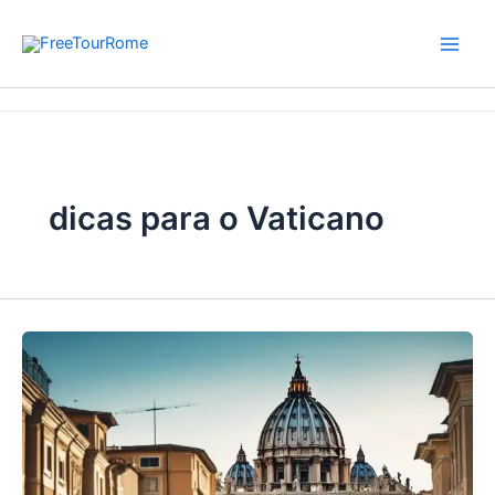
Skip
to
content
Home
dicas para o Vaticano
dicas para o Vaticano