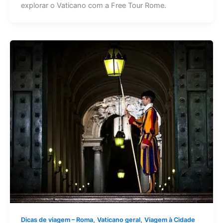
explorar o Vaticano com a Free Tour Rome.
,
,
Dicas de viagem – Roma
Vaticano geral
Viagem à Cidade