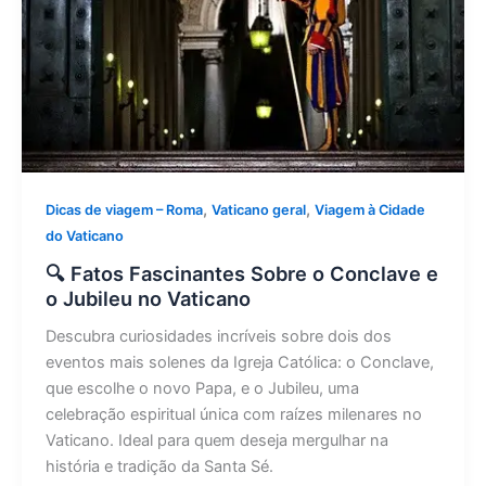
,
,
Dicas de viagem – Roma
Vaticano geral
Viagem à Cidade
do Vaticano
🔍 Fatos Fascinantes Sobre o Conclave e
o Jubileu no Vaticano
Descubra curiosidades incríveis sobre dois dos
eventos mais solenes da Igreja Católica: o Conclave,
que escolhe o novo Papa, e o Jubileu, uma
celebração espiritual única com raízes milenares no
Vaticano. Ideal para quem deseja mergulhar na
história e tradição da Santa Sé.