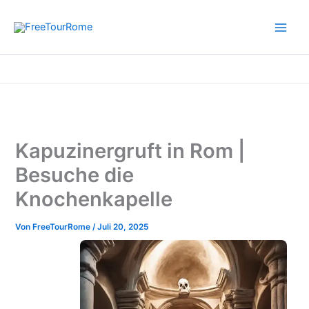
Zum
Inhalt
springen
Start
Informativ – Rom
Kapuzinergruft in Rom | Besuche die Knochenkapelle
Kapuzinergruft in Rom |
Besuche die
Knochenkapelle
Von
FreeTourRome
/
Juli 20, 2025