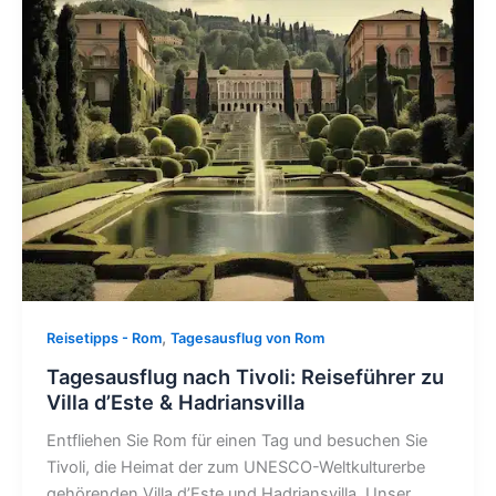
,
Reisetipps - Rom
Tagesausflug von Rom
Tagesausflug nach Tivoli: Reiseführer zu
Villa d’Este & Hadriansvilla
Entfliehen Sie Rom für einen Tag und besuchen Sie
Tivoli, die Heimat der zum UNESCO-Weltkulturerbe
gehörenden Villa d’Este und Hadriansvilla. Unser