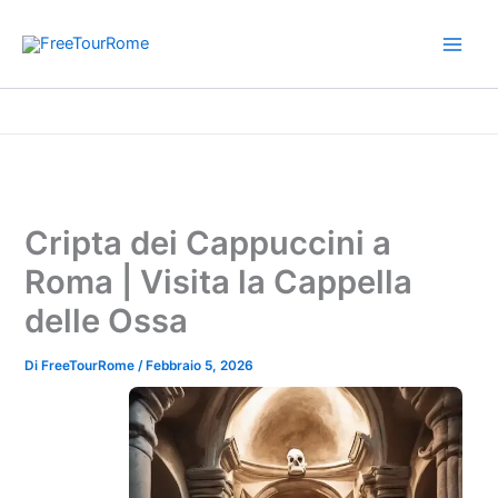
Vai
al
contenuto
Home
Consigli di viaggio per Roma
Cripta dei Cappuccini a Roma | Visita la Cappella delle Ossa
Cripta dei Cappuccini a
Roma | Visita la Cappella
delle Ossa
Di
FreeTourRome
/
Febbraio 5, 2026