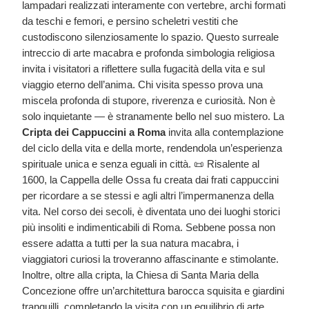
lampadari realizzati interamente con vertebre, archi formati
da teschi e femori, e persino scheletri vestiti che
custodiscono silenziosamente lo spazio. Questo surreale
intreccio di arte macabra e profonda simbologia religiosa
invita i visitatori a riflettere sulla fugacità della vita e sul
viaggio eterno dell’anima. Chi visita spesso prova una
miscela profonda di stupore, riverenza e curiosità. Non è
solo inquietante — è stranamente bello nel suo mistero. La
Cripta dei Cappuccini a Roma
invita alla contemplazione
del ciclo della vita e della morte, rendendola un’esperienza
spirituale unica e senza eguali in città. 📜 Risalente al
1600, la Cappella delle Ossa fu creata dai frati cappuccini
per ricordare a se stessi e agli altri l’impermanenza della
vita. Nel corso dei secoli, è diventata uno dei luoghi storici
più insoliti e indimenticabili di Roma. Sebbene possa non
essere adatta a tutti per la sua natura macabra, i
viaggiatori curiosi la troveranno affascinante e stimolante.
Inoltre, oltre alla cripta, la Chiesa di Santa Maria della
Concezione offre un’architettura barocca squisita e giardini
tranquilli, completando la visita con un equilibrio di arte,