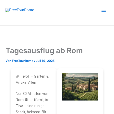
Zum
Inhalt
springen
Start
Informativ – Rom
Tagesausflug ab Rom
Tagesausflug ab Rom
Von
FreeTourRome
/
Juli 19, 2025
🌿 Tivoli – Gärten &
Antike Villen
Nur 30 Minuten von
Rom 🚆 entfernt, ist
Tivoli
eine ruhige
Stadt, bekannt für