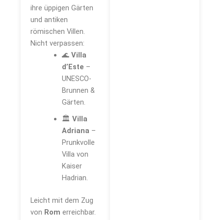
ihre üppigen Gärten
und antiken
römischen Villen.
Nicht verpassen:
🌊
Villa
d’Este
–
UNESCO-
Brunnen &
Gärten.
🏛️
Villa
Adriana
–
Prunkvolle
Villa von
Kaiser
Hadrian.
Leicht mit dem Zug
von
Rom
erreichbar.