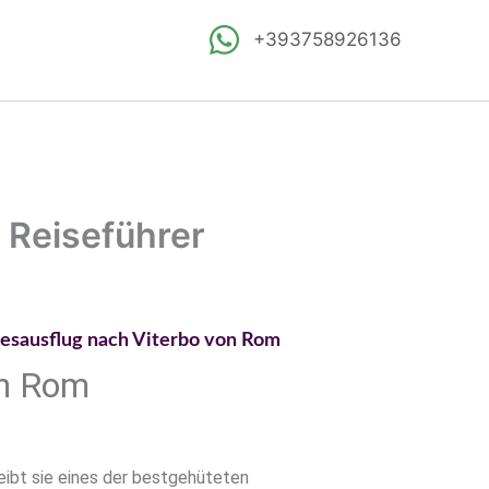
+393758926136
& Reiseführer
 Reiseführer
on Rom
eibt sie eines der bestgehüteten