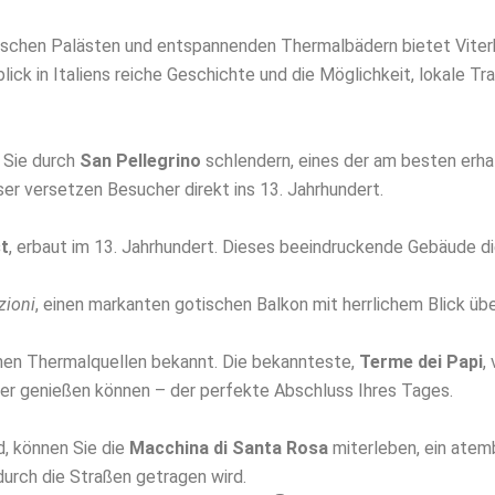
orischen Palästen und entspannenden Thermalbädern bietet Viter
blick in Italiens reiche Geschichte und die Möglichkeit, lokale Tr
n Sie durch
San Pellegrino
schlendern, eines der am besten erhalt
er versetzen Besucher direkt ins 13. Jahrhundert.
t
, erbaut im 13. Jahrhundert. Dieses beeindruckende Gebäude di
zioni
, einen markanten gotischen Balkon mit herrlichem Blick übe
ichen Thermalquellen bekannt. Die bekannteste,
Terme dei Papi
,
r genießen können – der perfekte Abschluss Ihres Tages.
, können Sie die
Macchina di Santa Rosa
miterleben, ein atem
urch die Straßen getragen wird.