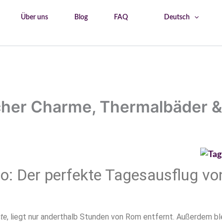
Über uns
Blog
FAQ
Deutsch
tipps - Rom
Viterbo – Mittelalterlicher Charme, Thermalbäder 
licher Charme, Thermalbäder &
bo: Der perfekte Tagesausflug v
te
, liegt nur anderthalb Stunden von Rom entfernt. Außerdem bl