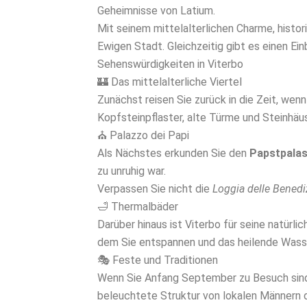
Geheimnisse von Latium.
Mit seinem mittelalterlichen Charme, hist
Ewigen Stadt. Gleichzeitig gibt es einen Ein
Sehenswürdigkeiten in Viterbo
🏰 Das mittelalterliche Viertel
Zunächst reisen Sie zurück in die Zeit, wen
Kopfsteinpflaster, alte Türme und Steinhäus
⛪ Palazzo dei Papi
Als Nächstes erkunden Sie den
Papstpalas
zu unruhig war.
Verpassen Sie nicht die
Loggia delle Benedi
🛁 Thermalbäder
Darüber hinaus ist Viterbo für seine natürl
dem Sie entspannen und das heilende Wasse
🎭 Feste und Traditionen
Wenn Sie Anfang September zu Besuch sind
beleuchtete Struktur von lokalen Männern d