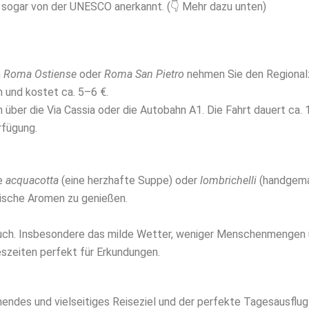
e sogar von der UNESCO anerkannt. (👇 Mehr dazu unten)
n
Roma Ostiense
oder
Roma San Pietro
nehmen Sie den Regionalz
 und kostet ca. 5–6 €.
h über die Via Cassia oder die Autobahn A1. Die Fahrt dauert ca.
rfügung.
ie
acquacotta
(eine herzhafte Suppe) oder
lombrichelli
(handgemac
tische Aromen zu genießen.
esuch. Insbesondere das milde Wetter, weniger Menschenmengen un
zeiten perfekt für Erkundungen.
endes und vielseitiges Reiseziel und der perfekte Tagesausflu