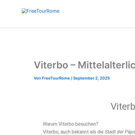
Zum
Inhalt
springen
Start
Reise
Viterbo – Mittelalter
Von
FreeTourRome
/
September 2, 2025
Viter
Warum Viterbo besuchen?
Viterbo, auch bekannt als die
Stadt der Päps