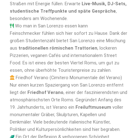
Straßen mit Energie füllen. Erwarte
Live-Musik, DJ-Sets,
studentische Treffpunkte und späte Gespräche
,
besonders am Wochenende.
Wo man in San Lorenzo essen kann
Feinschmecker fühlen sich hier sofort zu Hause. Dank der
großen Studentenzahl bietet San Lorenzo eine Mischung
aus
traditionellen römischen Trattorien
, lockeren
Pizzerien, veganen Cafés und internationalem Street
Food. Es ist eines der besten Viertel Roms, um gut zu
essen, ohne überhöhte Touristenpreise zu zahlen.
Friedhof Verano (Cimitero Monumentale del Verano)
Nur einen kurzen Spaziergang von San Lorenzo entfernt
liegt der
Friedhof Verano
, einer der faszinierendsten und
atmosphärischsten Orte Roms. Gegründet Anfang des
19. Jahrhunderts, ist Verano ein
Freiluftmuseum
voller
monumentaler Gräber, Skulpturen, Kapellen und
Denkmäler. Viele bedeutende italienische Künstler,
Politiker und Kulturpersönlichkeiten sind hier begraben.
Ein Ort der Reflexion & verborgenen Schönheit