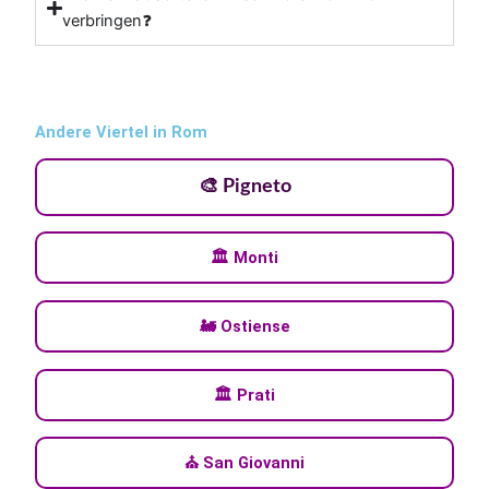
verbringen❓
Andere Viertel in Rom
🎨 Pigneto
🏛️ Monti
🚂 Ostiense
🏛️ Prati
⛪ San Giovanni