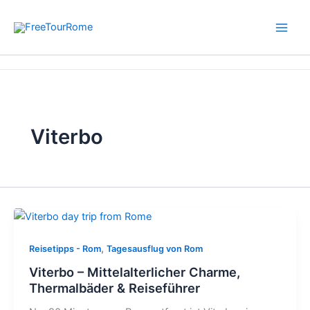
Zum
Inhalt
springen
Start
Viterbo
Viterbo
,
Reisetipps - Rom
Tagesausflug von Rom
Viterbo – Mittelalterlicher Charme,
Thermalbäder & Reiseführer