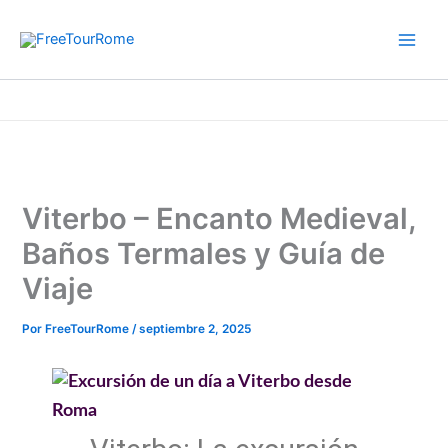
Ir
al
contenido
Inicio
Consejos de viaje - Roma
Viterbo – Encanto Medieval, Baños Termales y Guía de Viaje
Viterbo – Encanto Medieval,
Baños Termales y Guía de
Viaje
Por
FreeTourRome
/
septiembre 2, 2025