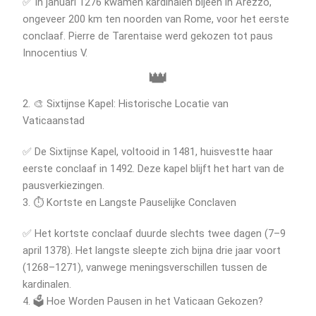
✅ In januari 1276 kwamen kardinalen bijeen in Arezzo,
ongeveer 200 km ten noorden van Rome, voor het eerste
conclaaf. Pierre de Tarentaise werd gekozen tot paus
Innocentius V.
👑
2. 🎨 Sixtijnse Kapel: Historische Locatie van
Vaticaanstad
✅ De Sixtijnse Kapel, voltooid in 1481, huisvestte haar
eerste conclaaf in 1492. Deze kapel blijft het hart van de
pausverkiezingen.
3. ⏱️ Kortste en Langste Pauselijke Conclaven
✅ Het kortste conclaaf duurde slechts twee dagen (7–9
april 1378). Het langste sleepte zich bijna drie jaar voort
(1268–1271), vanwege meningsverschillen tussen de
kardinalen.
4. 🗳️ Hoe Worden Pausen in het Vaticaan Gekozen?