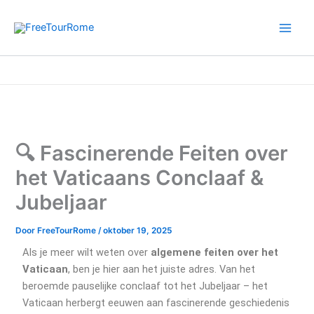
Ga
naar
de
inhoud
Home
Reizen naar Vaticaanstad
🔍 Fascinerende Feiten over het Vaticaans Conclaaf & Jubeljaar
🔍 Fascinerende Feiten over
het Vaticaans Conclaaf &
Jubeljaar
Door
FreeTourRome
/
oktober 19, 2025
Als je meer wilt weten over
algemene feiten over het
Vaticaan
, ben je hier aan het juiste adres. Van het
beroemde pauselijke conclaaf tot het Jubeljaar – het
Vaticaan herbergt eeuwen aan fascinerende geschiedenis