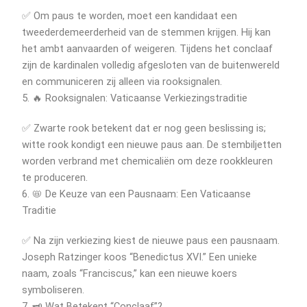
✅ Om paus te worden, moet een kandidaat een
tweederdemeerderheid van de stemmen krijgen. Hij kan
het ambt aanvaarden of weigeren. Tijdens het conclaaf
zijn de kardinalen volledig afgesloten van de buitenwereld
en communiceren zij alleen via rooksignalen.
5. 🔥 Rooksignalen: Vaticaanse Verkiezingstraditie
✅ Zwarte rook betekent dat er nog geen beslissing is;
witte rook kondigt een nieuwe paus aan. De stembiljetten
worden verbrand met chemicaliën om deze rookkleuren
te produceren.
6. 📛 De Keuze van een Pausnaam: Een Vaticaanse
Traditie
✅ Na zijn verkiezing kiest de nieuwe paus een pausnaam.
Joseph Ratzinger koos “Benedictus XVI.” Een unieke
naam, zoals “Franciscus,” kan een nieuwe koers
symboliseren.
7. 🗝️ Wat Betekent “Conclaaf”?