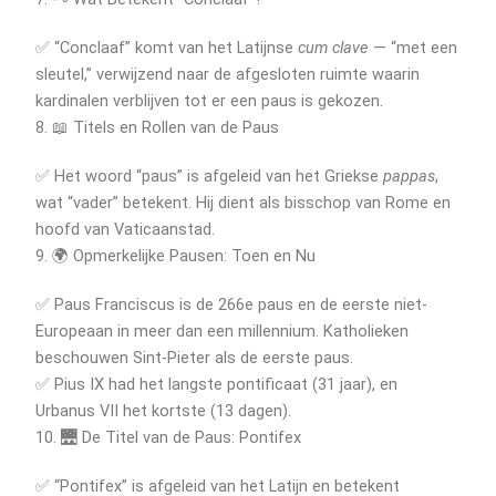
✅ “Conclaaf” komt van het Latijnse
cum clave
— “met een
sleutel,” verwijzend naar de afgesloten ruimte waarin
kardinalen verblijven tot er een paus is gekozen.
8. 📖 Titels en Rollen van de Paus
✅ Het woord “paus” is afgeleid van het Griekse
pappas
,
wat “vader” betekent. Hij dient als bisschop van Rome en
hoofd van Vaticaanstad.
9. 🌍 Opmerkelijke Pausen: Toen en Nu
✅ Paus Franciscus is de 266e paus en de eerste niet-
Europeaan in meer dan een millennium. Katholieken
beschouwen Sint-Pieter als de eerste paus.
✅ Pius IX had het langste pontificaat (31 jaar), en
Urbanus VII het kortste (13 dagen).
10. 🌉 De Titel van de Paus: Pontifex
✅ “Pontifex” is afgeleid van het Latijn en betekent