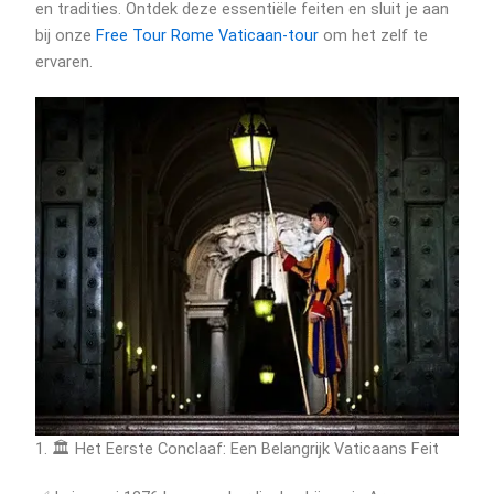
en tradities. Ontdek deze essentiële feiten en sluit je aan
bij onze
Free Tour Rome Vaticaan-tour
om het zelf te
ervaren.
1. 🏛️ Het Eerste Conclaaf: Een Belangrijk Vaticaans Feit