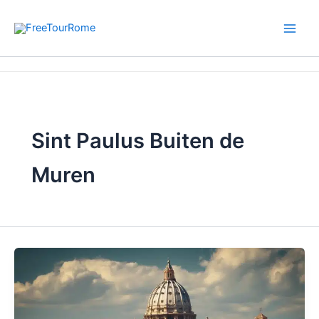
Ga
naar
de
inhoud
Home
Sint Paulus Buiten de Muren
Sint Paulus Buiten de
Muren