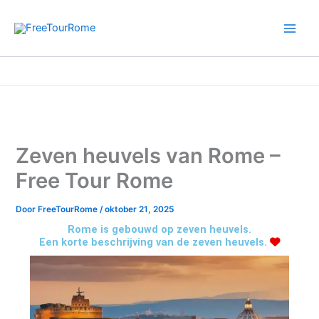
Ga
naar
de
inhoud
Home
Informatieve reisgids voor Rome
Zeven heuvels van Rome – Free Tour Rome
Zeven heuvels van Rome –
Free Tour Rome
Door
FreeTourRome
/
oktober 21, 2025
Rome is gebouwd op zeven heuvels.
Een korte beschrijving van de zeven heuvels.