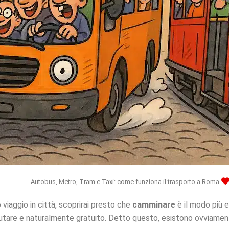
Autobus, Metro, Tram e Taxi: come funziona il trasporto a Roma
o viaggio in città, scoprirai presto che
camminare
è il modo più ef
alutare e naturalmente gratuito. Detto questo, esistono ovviamen