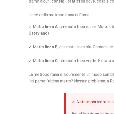
diamo alcuni
consigli pratici
su dove, cosa e c
Linee della metropolitana di Roma
✓ Metro
linea A
, chiamata linea rossa. Molto uti
Ottaviano
).
✓ Metro
linea B
, chiamata linea blu. Comoda se 
✓ Metro
linea C
, chiamata linea verde. È stata
La metropolitana è sicuramente un modo semplice 
Hai perso l’ultima metro? Nessun problema: a Ro
⚠️ Nota importante sull
Fai attenzione ai bors