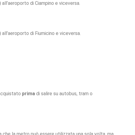
 all’aeroporto di Ciampino e viceversa.
all’aeroporto di Fiumicino e viceversa.
 acquistato
prima
di salire su autobus, tram o
ca che la metro può essere utilizzata una sola volta, ma