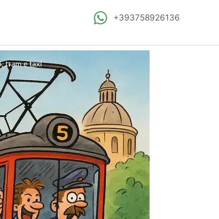
+393758926136
 tram e taxi