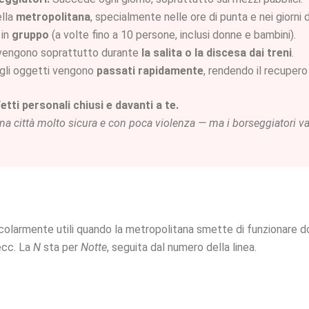
ella
metropolitana
, specialmente nelle ore di punta e nei giorni d
 in
gruppo
(a volte fino a 10 persone, inclusi donne e bambini).
vvengono soprattutto durante
la salita o la discesa dai treni
.
, gli oggetti vengono
passati rapidamente
, rendendo il recupero 
etti personali chiusi e davanti a te.
 città molto sicura e con poca violenza — ma i borseggiatori van
icolarmente utili quando la metropolitana smette di funzionare 
ecc. La
N
sta per
Notte
, seguita dal numero della linea.