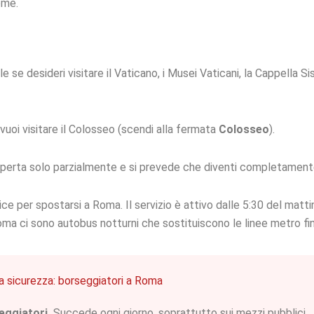
ome.
le se desideri visitare il Vaticano, i Musei Vaticani, la Cappella Si
vuoi visitare il Colosseo (scendi alla fermata
Colosseo
).
 aperta solo parzialmente e si prevede che diventi completament
per spostarsi a Roma. Il servizio è attivo dalle 5:30 del mattino
ma ci sono autobus notturni che sostituiscono le linee metro fin
a sicurezza: borseggiatori a Roma
eggiatori.
Succede ogni giorno, soprattutto sui mezzi pubblici.