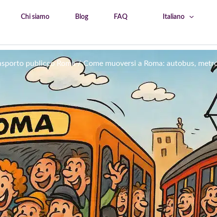
Chi siamo
Blog
FAQ
Italiano
nsporto publicco Roma
Come muoversi a Roma: autobus, metro,