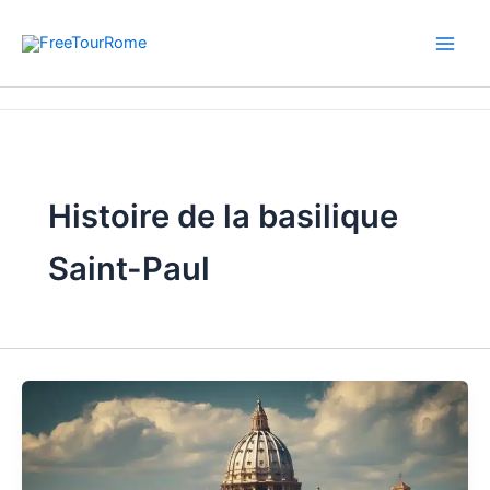
Aller
au
contenu
Accueil
Histoire de la basilique Saint-Paul
Histoire de la basilique
Saint-Paul