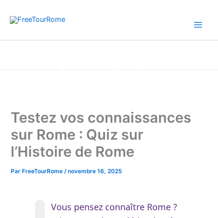
Aller
au
contenu
Accueil
Informatif – Rome
Testez vos connaissances sur Rome : Quiz sur l’Histoire de
Rome
Testez vos connaissances
sur Rome : Quiz sur
l’Histoire de Rome
Par
FreeTourRome
/
novembre 16, 2025
Vous pensez connaître Rome ?