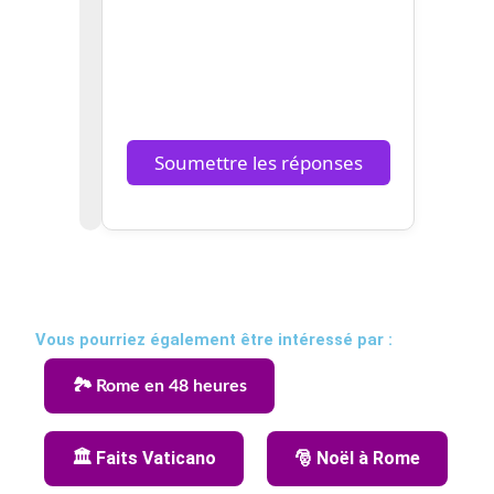
La Porte de l’Oculus
L’Oculus
La Lanterne
Soumettre les réponses
Vous pourriez également être intéressé par :
🏞️ Rome en 48 heures
🏛️ Faits Vaticano
🎅 Noël à Rome