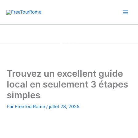
Aller
au
contenu
Accueil
Trouvez un excellent guide local en seulement 3 étapes
simples
Trouvez un excellent guide
local en seulement 3 étapes
simples
Par
FreeTourRome
/
juillet 28, 2025