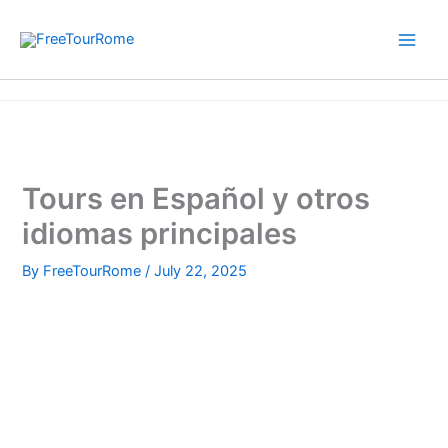
Skip
to
content
Home
Tours en Español y otros idiomas principales
Tours en Español y otros
idiomas principales
By
FreeTourRome
/
July 22, 2025