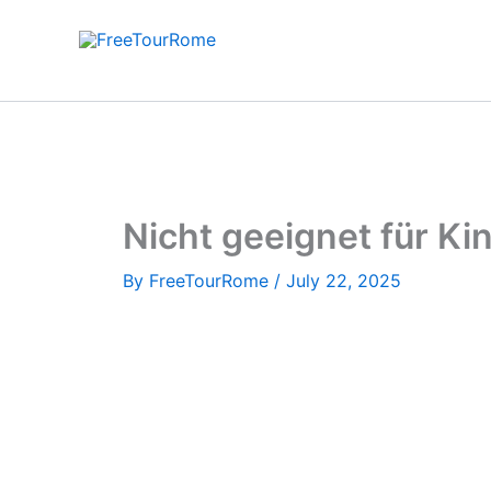
Skip
to
content
Nicht geeignet für Ki
By
FreeTourRome
/
July 22, 2025