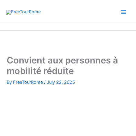
Skip
to
content
Home
Convient aux personnes à mobilité réduite
Convient aux personnes à
mobilité réduite
By
FreeTourRome
/
July 22, 2025