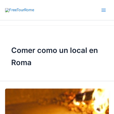
Ir
al
contenido
Inicio
Comer como un local en Roma
Comer como un local en
Roma