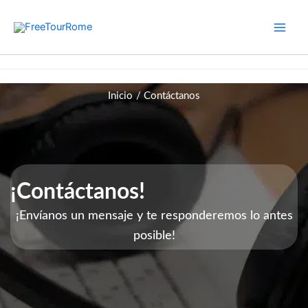
Ir
al
contenido
Contacta con FreeTourRome | Soporte para Tours y Reservas
Inicio
Contáctanos
¡Contáctanos!
¡Envíanos un mensaje y te responderemos lo antes
posible!