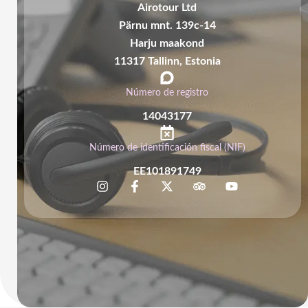
Airotour Ltd
Pärnu mnt. 139c-14
Harju maakond
11317 Tallinn, Estonia
Número de registro
14043177
Número de identificación fiscal (NIF)
EE101891749
I
F
X
T
Y
n
a
-
r
o
s
c
t
i
u
t
e
w
p
t
a
b
i
a
u
g
o
t
d
b
r
o
t
v
e
a
k
e
i
m
-
r
s
f
o