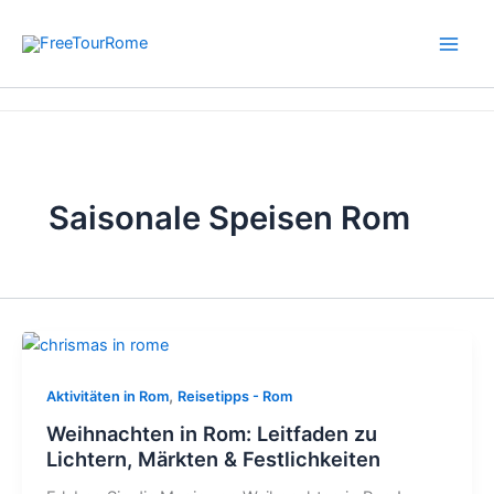
Zum
Inhalt
springen
Start
Saisonale Speisen Rom
Saisonale Speisen Rom
,
Aktivitäten in Rom
Reisetipps - Rom
Weihnachten in Rom: Leitfaden zu
Lichtern, Märkten & Festlichkeiten