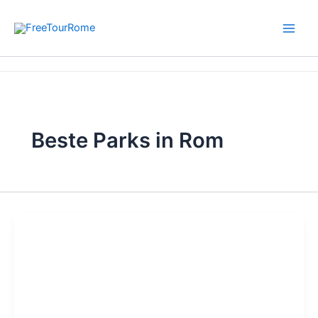
Zum
Inhalt
springen
Start
Beste Parks in Rom
Beste Parks in Rom