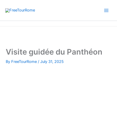
Skip
to
content
Home
Visite guidée du Panthéon
Visite guidée du Panthéon
By
FreeTourRome
/
July 31, 2025