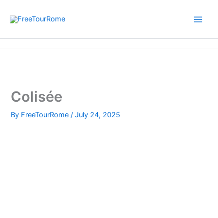
Skip
to
content
Home
Colisée
Colisée
By
FreeTourRome
/
July 24, 2025